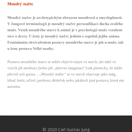
Moudrý stařec
Moudrý stařec je archetypickým obrazem moudrosti a smysluplnosti.
V Jungově terminologii je moudrý stařec personifikací ducha zralého
muže. Vztah moudrého starce k animě je v psychologii muže vztahem
otce a dcery. U ženy je moudrý stařec jedním z aspektů jejího anima.
Femininním ekvivalentem postavy moudrého starce je jak u muže, tak
u ženy postava Velké matky.
Postava moudrého starce se může objevit nejen ve snech, ale také ve
„
“
vizích při meditaci (nebo při
aktivní imaginaci
) tak plasticky, že může
„
“
převzít roli gurua ...
Moudrý stařec
se ve snech objevuje jako mág,
lékař, kněz, učitel, profesor, dědeček nebo jakákoli jiná postava, která má
autoritu.
© 2020 Carl Gustav Jung