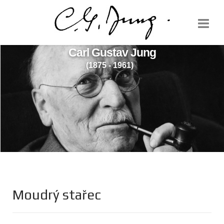
Carl Gustav Jung
(1875 - 1961)
Moudrý stařec