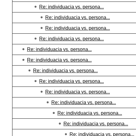
Re: individuacia vs. persona...
Re: individuacia vs. persona...
Re: individuacia vs. persona...
Re: individuacia vs. persona...
Re: individuacia vs. persona...
Re: individuacia vs. persona...
Re: individuacia vs. persona...
Re: individuacia vs. persona...
Re: individuacia vs. persona...
Re: individuacia vs. persona...
Re: individuacia vs. persona...
Re: individuacia vs. persona...
Re: individuacia vs. persona...