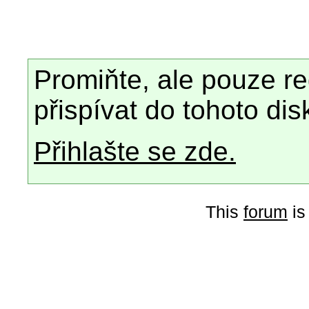
Promiňte, ale pouze re
přispívat do tohoto dis
Přihlašte se zde.
This
forum
is