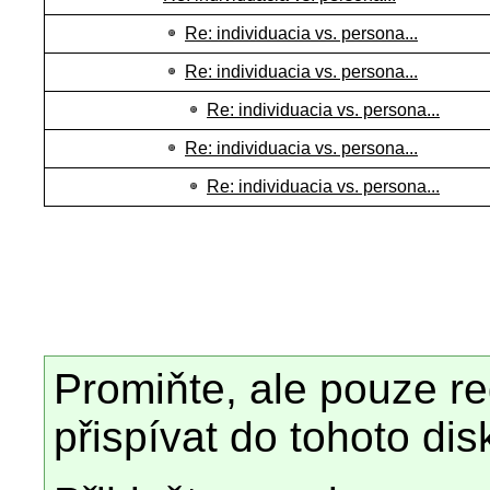
Re: individuacia vs. persona...
Re: individuacia vs. persona...
Re: individuacia vs. persona...
Re: individuacia vs. persona...
Re: individuacia vs. persona...
Promiňte, ale pouze re
přispívat do tohoto dis