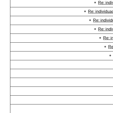
Re: indi
Re: individuac
Re: individ
Re: indi
Re: i
Re