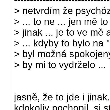
> netvrdím že psychóz
> ... to ne ... jen mě t
> jinak ... je to ve mě
> ... kdyby to bylo na 
> byl možná spokojený 
> by mi to vydrželo ...
jasně, že to jde i jinak..
kdokoliv pochopil, si stač