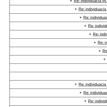
Re: individuacia vs.
Re: individuacia 
Re: individuac
Re: individ
Re: indi
Re: i
Re
Re: individuacia 
Re: individuac
Re: individ