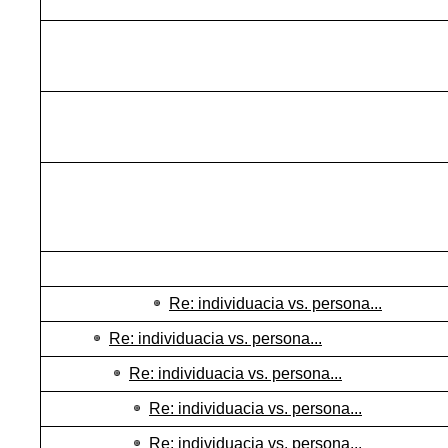
Re: individuacia vs. persona...
Re: individuacia vs. persona...
Re: individuacia vs. persona...
Re: individuacia vs. persona...
Re: individuacia vs. persona...