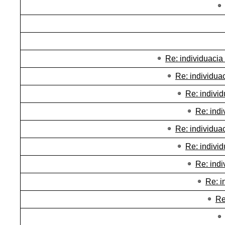
Re: individuacia 
Re: individuac
Re: individ
Re: indi
Re: individuac
Re: individ
Re: indi
Re: i
Re