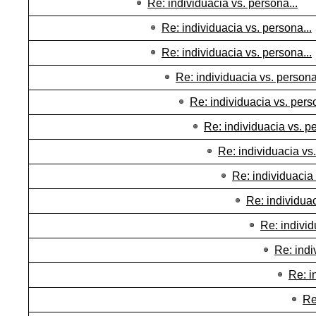
Re: individuacia vs. persona...
Re: individuacia vs. persona...
Re: individuacia vs. persona...
Re: individuacia vs. persona
Re: individuacia vs. perso
Re: individuacia vs. pe
Re: individuacia vs.
Re: individuacia 
Re: individuac
Re: individ
Re: indi
Re: i
Re