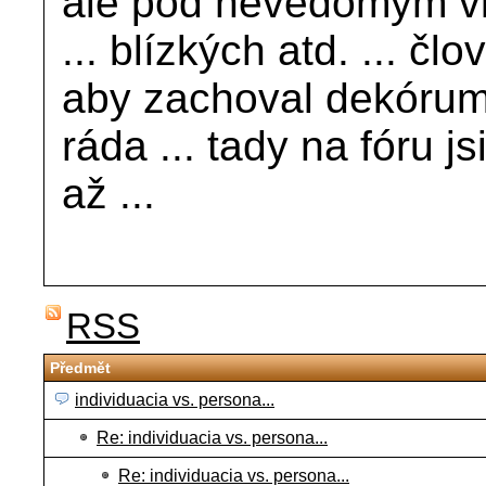
ale pod nevědomým vl
... blízkých atd. ... čl
aby zachoval dekórum .
ráda ... tady na fóru j
až ...
RSS
Předmět
individuacia vs. persona...
Re: individuacia vs. persona...
Re: individuacia vs. persona...